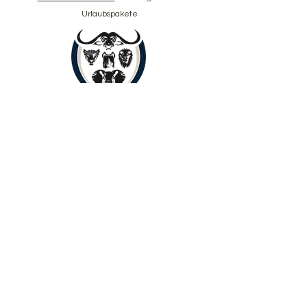
Urlaubspakete
buchen Sie jetzt
Copyright © 2024 Yenye Amani Adventures
PTY Ltd.
Alle Rechte vorbehalten.
Limpopo, Südafrika, 0560
Über
Reiseziele
Kontakt
Zahlungen