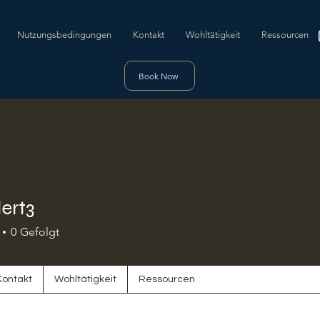
Nutzungsbedingungen
Kontakt
Wohltätigkeit
Ressourcen
Book Now
lert3
0
Gefolgt
Kontakt
Wohltätigkeit
Ressourcen