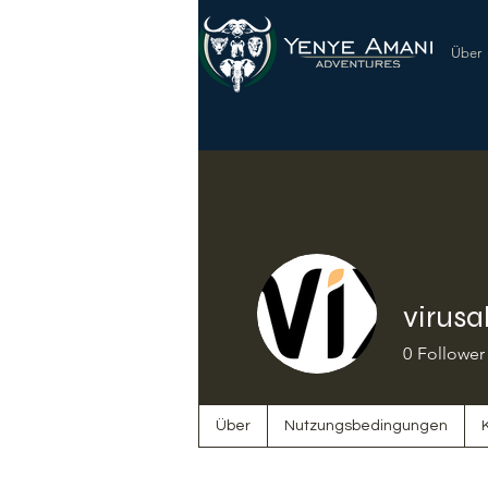
Über
virusa
0
Follower
Über
Nutzungsbedingungen