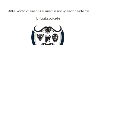
Bitte
kontaktieren Sie uns
für maßgeschneiderte
Urlaubspakete
buchen Sie jetzt
Copyright © 2024 Yenye Amani Adventures
PTY Ltd.
Alle Rechte vorbehalten.
Limpopo, Südafrika, 0560
Über
Reiseziele